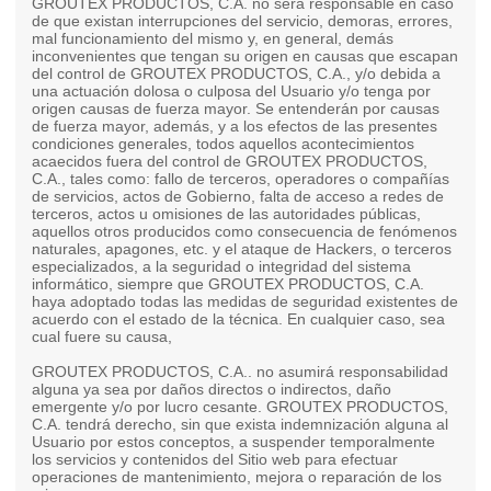
GROUTEX PRODUCTOS, C.A. no será responsable en caso
de que existan interrupciones del servicio, demoras, errores,
mal funcionamiento del mismo y, en general, demás
inconvenientes que tengan su origen en causas que escapan
del control de GROUTEX PRODUCTOS, C.A., y/o debida a
una actuación dolosa o culposa del Usuario y/o tenga por
origen causas de fuerza mayor. Se entenderán por causas
de fuerza mayor, además, y a los efectos de las presentes
condiciones generales, todos aquellos acontecimientos
acaecidos fuera del control de GROUTEX PRODUCTOS,
C.A., tales como: fallo de terceros, operadores o compañías
de servicios, actos de Gobierno, falta de acceso a redes de
terceros, actos u omisiones de las autoridades públicas,
aquellos otros producidos como consecuencia de fenómenos
naturales, apagones, etc. y el ataque de Hackers, o terceros
especializados, a la seguridad o integridad del sistema
informático, siempre que GROUTEX PRODUCTOS, C.A.
haya adoptado todas las medidas de seguridad existentes de
acuerdo con el estado de la técnica. En cualquier caso, sea
cual fuere su causa,
GROUTEX PRODUCTOS, C.A.. no asumirá responsabilidad
alguna ya sea por daños directos o indirectos, daño
emergente y/o por lucro cesante. GROUTEX PRODUCTOS,
C.A. tendrá derecho, sin que exista indemnización alguna al
Usuario por estos conceptos, a suspender temporalmente
los servicios y contenidos del Sitio web para efectuar
operaciones de mantenimiento, mejora o reparación de los